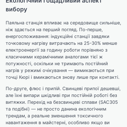
Екологічний і ощадливий аспект
вибору
Паяльна станція впливає на середовище сильніше,
ніж здається на перший погляд. По-перше,
енергоспоживання: індукційні станції завдяки
точковому нагріву витрачають на 25-30% менше
електроенергії за годину роботи порівняно з
класичними керамічними аналогами тієї ж
потужності, оскільки не тримають постійний
нагрів у режимі очікування — вимикаються при
точці Кюрі і вмикаються знову лише при контакті.
По-друге, флюс і припій. Свинцеві припої дешевші,
але їхні випари шкідливі при постійній роботі без
витяжки. Перехід на безсвинцеві сплави (SAC305
та подібні) — не просто данина екологічним
трендам, а реальне зменшення токсичного
навантаження в майстерні, особливо якщо ви