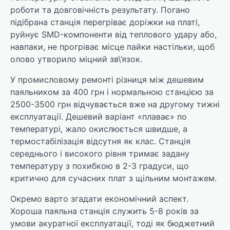
роботи та довговічність результату. Погано
підібрана станція перегріває доріжки на платі,
руйнує SMD-компоненти від теплового удару або,
навпаки, не прогріває місце пайки настільки, щоб
олово утворило міцний зв\’язок.
У промисловому ремонті різниця між дешевим
паяльником за 400 грн і нормальною станцією за
2500-3500 грн відчувається вже на другому тижні
експлуатації. Дешевий варіант «плаває» по
температурі, жало окислюється швидше, а
термостабілізація відсутня як клас. Станція
середнього і високого рівня тримає задану
температуру з похибкою в 2-3 градуси, що
критично для сучасних плат з щільним монтажем.
Окремо варто згадати економічний аспект.
Хороша паяльна станція служить 5-8 років за
умови акуратної експлуатації, тоді як бюджетний