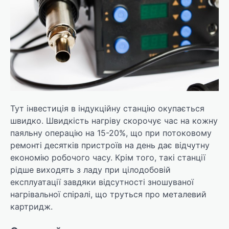
Тут інвестиція в індукційну станцію окупається
швидко. Швидкість нагріву скорочує час на кожну
паяльну операцію на 15-20%, що при потоковому
ремонті десятків пристроїв на день дає відчутну
економію робочого часу. Крім того, такі станції
рідше виходять з ладу при цілодобовій
експлуатації завдяки відсутності зношуваної
нагрівальної спіралі, що труться про металевий
картридж.