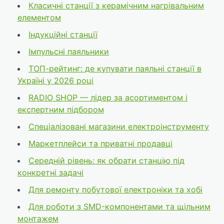
Класичні станції з керамічним нагрівальним
елементом
Індукційні станції
Імпульсні паяльники
ТОП-рейтинг: де купувати паяльні станції в
Україні у 2026 році
RADIO SHOP — лідер за асортиментом і
експертним підбором
Спеціалізовані магазини електроінструменту
Маркетплейси та приватні продавці
Середній рівень: як обрати станцію під
конкретні задачі
Для ремонту побутової електроніки та хобі
Для роботи з SMD-компонентами та щільним
монтажем