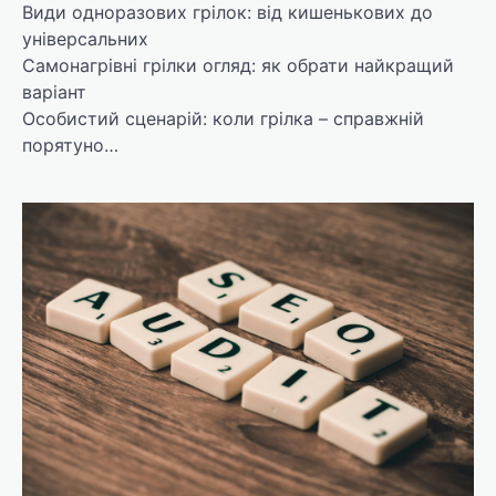
Види одноразових грілок: від кишенькових до
універсальних
Самонагрівні грілки огляд: як обрати найкращий
варіант
Особистий сценарій: коли грілка – справжній
порятуно…