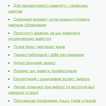
Для промислового ремонту і сервісних
центрів
Сезонний момент: коли краще купувати
паяльне обладнання
Просунуті нюанси: на що дивитися
досвідченому майстру
Точка Кюрі і матеріал жала
Термостабілізація і ШІМ-регулювання
Антистатичний захист
Порада: що знають професіонали
Екологічний і ощадливий аспект вибору
Типові помилки при виборі та експлуатації
паяльної станції
Підсумкове порівняння трьох типів станцій