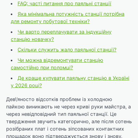
FAQ: часті питання про паяльні станції
Яка мінімальна потужність станції потрібна
для ремонту побутової техніки?
Чи варто переплачувати за індукційну
станцію новачку?
Скільки служить жало паяльної станції?
Чи можна відремонтувати станцію
самостійно при поломці?
Де краще купувати паяльну станцію в Україні
у 2026 році?
Дев\’яносто відсотків проблем із холодною
пайкою виникають не через криві руки майстра, а
через невідповідний тип паяльної станції. Це
твердження звучить категорично, але після сотень
розібраних плат і сотень зіпсованих контактних
площадок воно підтверджується знову і знову.