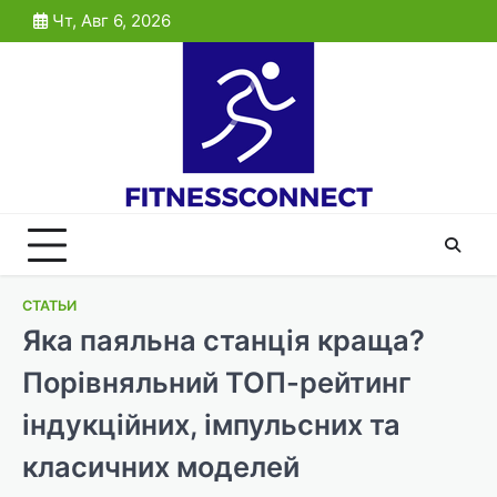
Skip
Чт, Авг 6, 2026
to
content
СТАТЬИ
Яка паяльна станція краща?
Порівняльний ТОП-рейтинг
індукційних, імпульсних та
класичних моделей