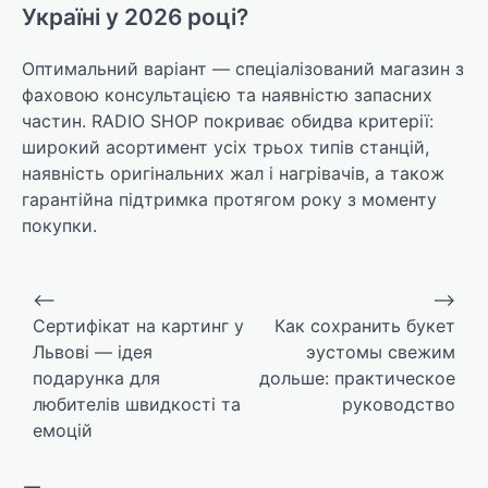
Україні у 2026 році?
Оптимальний варіант — спеціалізований магазин з
фаховою консультацією та наявністю запасних
частин. RADIO SHOP покриває обидва критерії:
широкий асортимент усіх трьох типів станцій,
наявність оригінальних жал і нагрівачів, а також
гарантійна підтримка протягом року з моменту
покупки.
Навигация
⟵
⟶
по
Сертифікат на картинг у
Как сохранить букет
Львові — ідея
эустомы свежим
записям
подарунка для
дольше: практическое
любителів швидкості та
руководство
емоцій