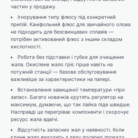
частин у продажу.
Ігнорування типу флюсу під конкретний
припій. Каніфольний флюс для звичайного олова
не підходить для безсвинцевих сплавів —
потрібен активований флюс з іншим складом
кислотності.
Робота без підставки і губки для очищення
жала. Окислене жало гріє гірше навіть на
потужній станції — базове обслуговування
важливіше за характеристики на папері.
Встановлення завищеної температури «про
запас». Багато новачків крутять регулятор на
максимум, думаючи, що так пайка піде швидше.
Насправді це перегріває компоненти і скорочує
ресурс жала вдвічі.
Відсутність запасних жал у наявності. Коли
єдине жало виходить з ладу посеред проєкту,