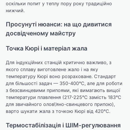
оскільки попит у теплу пору року традиційно
нижчий.
Просунуті нюанси: на що дивитися
досвідченому майстру
Точка Кюрі і матеріал жала
Для індукційних станцій критично важливо, з
якого сплаву виготовлене жало і на яку
температуру Кюрі воно розраховане. Стандарт
для більшості задач — 350-400°C, але для роботи
з безсвинцевими припоями, які вимагають вищої
температури плавлення (217-225°C замість 183°C
для звичайного олов\’яно-свинцевого припою),
варто шукати жала з точкою Кюрі від 420°C.
Термостабілізація і ШІМ-регулювання