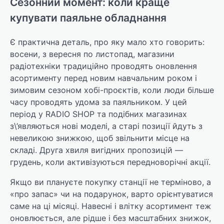
Сезонний момент: коли краще
купувати паяльне обладнання
Є практична деталь, про яку мало хто говорить:
восени, з вересня по листопад, магазини
радіотехніки традиційно проводять оновлення
асортименту перед новим навчальним роком і
зимовим сезоном хобі-проєктів, коли люди більше
часу проводять удома за паяльником. У цей
період у RADIO SHOP та подібних магазинах
з\’являються нові моделі, а старі позиції йдуть з
невеликою знижкою, щоб звільнити місце на
складі. Друга хвиля вигідних пропозицій —
грудень, коли активізуються передноворічні акції.
Якщо ви плануєте покупку станції не терміново, а
«про запас» чи на подарунок, варто орієнтуватися
саме на ці місяці. Навесні і влітку асортимент теж
оновлюється, але рідше і без масштабних знижок,