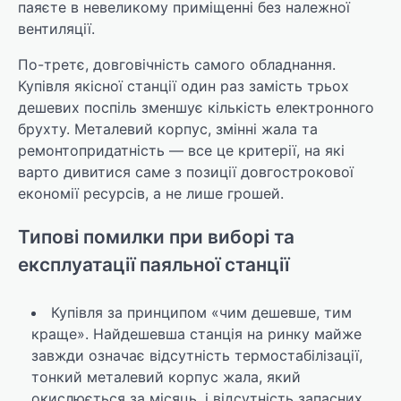
паяєте в невеликому приміщенні без належної
вентиляції.
По-третє, довговічність самого обладнання.
Купівля якісної станції один раз замість трьох
дешевих поспіль зменшує кількість електронного
брухту. Металевий корпус, змінні жала та
ремонтопридатність — все це критерії, на які
варто дивитися саме з позиції довгострокової
економії ресурсів, а не лише грошей.
Типові помилки при виборі та
експлуатації паяльної станції
Купівля за принципом «чим дешевше, тим
краще». Найдешевша станція на ринку майже
завжди означає відсутність термостабілізації,
тонкий металевий корпус жала, який
окислюється за місяць, і відсутність запасних